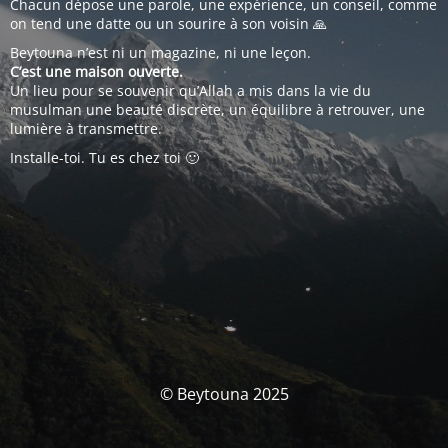
Chacun dépose une parole, une expérience, un conseil, comme
on tend une datte ou un sourire à son voisin 🙏
Beytouna n’est ni un magazine, ni une leçon.
C’est une maison ouverte.
Un lieu pour se souvenir qu’Allah a mis dans la vie du
musulman une beauté discrète, un équilibre à retrouver, une
lumière à transmettre.
Installe-toi. Tu es chez toi 🙂
© Beytouna 2025