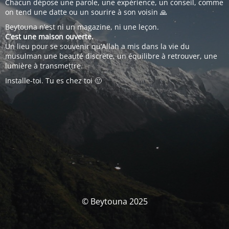
Chacun dépose une parole, une expérience, un conseil, comme
on tend une datte ou un sourire à son voisin 🙏
Beytouna n’est ni un magazine, ni une leçon.
C’est une maison ouverte.
Un lieu pour se souvenir qu’Allah a mis dans la vie du
musulman une beauté discrète, un équilibre à retrouver, une
lumière à transmettre.
Installe-toi. Tu es chez toi 🙂
© Beytouna 2025